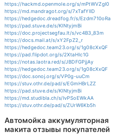
https://hackmd.openmole.org/s/mPtWVZgI0
https://md.mandragot.org/s/7xTafYlID
https://hedgedoc.dreadfog.fr/s/Ezdm710oRa
https://pad.stuve.de/s/KlNtyjmBi
https://doc.projectsegfau.lt/s/vc4B3_83m
https://docs.mail.at/s/xY2FpZ2_r
https://hedgedoc.team23.org/s/1g08cXxQF
https://pad.flipdot.org/s/2XtaHlc1G
https://notas.laotra.red/s/JBDFGPjjAy
https://hedgedoc.team23.org/s/1g08cXxQF
https://doc.sonoj.org/s/VP0g-uuCm
https://stuv.othr.de/pad/s/EGmHBrLZZ
https://pad.stuve.de/s/KlNtyjmBi
https://md.studibla.ch/s/IvPSoEWkAA
https://stuv.othr.de/pad/s/ZUrW6Kb5h
Автомойка аккумуляторная
макита отзывы покупателей