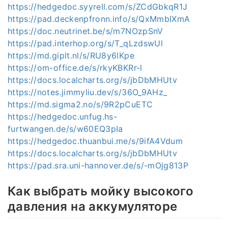
https://hedgedoc.syyrell.com/s/ZCdGbkqR1J
https://pad.deckenpfronn.info/s/QxMmbIXmA
https://doc.neutrinet.be/s/m7NOzpSnV
https://pad.interhop.org/s/T_qLzdswUl
https://md.giplt.nl/s/RU8y6lKpe
https://om-office.de/s/rkyKBKRr-l
https://docs.localcharts.org/s/jbDbMHUtv
https://notes.jimmyliu.dev/s/36O_9AHz_
https://md.sigma2.no/s/9R2pCuETC
https://hedgedoc.unfug.hs-
furtwangen.de/s/w60EQ3pIa
https://hedgedoc.thuanbui.me/s/9ifA4Vdum
https://docs.localcharts.org/s/jbDbMHUtv
https://pad.sra.uni-hannover.de/s/-mOjg813P
Как выбрать мойку высокого
давления на аккумуляторе